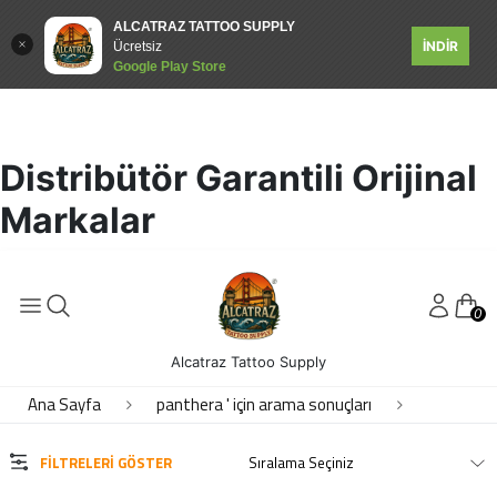
ALCATRAZ TATTOO SUPPLY
İNDİR
Ücretsiz
MARKALAR
Google Play Store
PANTHERA
Distribütör Garantili Orijinal
MODELLER
Markalar
16 OZ 500ML
5 OZ 150ML
0
Stencil forte
Alcatraz Tattoo Supply
Ana Sayfa
panthera ' için arama sonuçları
STOK DURUMU
Sadece Stoktakiler
FILTRELERI GÖSTER