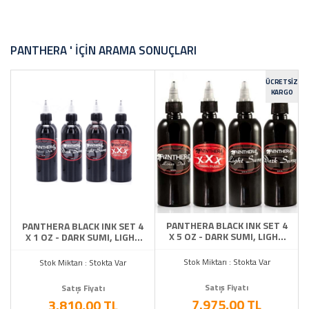
FİYAT ARALIĞI
PANTHERA ' IÇIN ARAMA SONUÇLARI
ÜCRETSIZ
KARGO
PANTHERA BLACK INK SET 4
PANTHERA BLACK INK SET 4
X 5 OZ - DARK SUMI, LIGHT
X 1 OZ - DARK SUMI, LIGHT
SUMI, LINER, TRIBAL BLACK
SUMI, LINER, TRIBAL BLACK
Stok Miktarı : Stokta Var
Stok Miktarı : Stokta Var
Satış Fiyatı
Satış Fiyatı
7.975,00 TL
3.810,00 TL