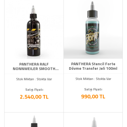
PANTHERA Stencil Forte
PANTHERA RALF
Dövme Transfer Jeli 100ml
NONNWEILER SMOOTH
BLENDING 5 OZ (150ml)
Dövme Boyası
Stok Miktarı : Stokta Var
Stok Miktarı : Stokta Var
Satış Fiyatı
Satış Fiyatı
990,00 TL
2.540,00 TL