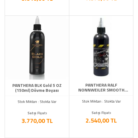
PANTHERA RALF
PANTHERA BLK Gold 5 OZ
NONNWEILER SMOOTH
(150ml) Dövme Boyası
FINISH 5 OZ (150ml) Dövme
Boyası
Stok Miktarı : Stokta Var
Stok Miktarı : Stokta Var
Satış Fiyatı
Satış Fiyatı
2.540,00 TL
3.770,00 TL