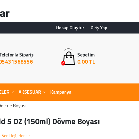
ar
Hesap Oluştur
Giriş Yap
Telefonla Sipariş
Sepetim
05431568556
0,00 TL
0
ELER
AKSESUAR
Kampanya
Dövme Boyası
d 5 OZ (150ml) Dövme Boyası
lk Sen Değerlendir