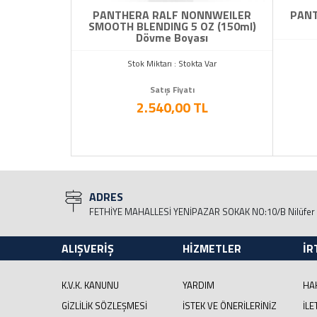
 Shader 1
PANTHERA RALF NONNWEILER
PANT
Boyası
SMOOTH BLENDING 5 OZ (150ml)
Dövme Boyası
a Var
Stok Miktarı : Stokta Var
Satış Fiyatı
L
2.540,00 TL
ADRES
FETHİYE MAHALLESİ YENİPAZAR SOKAK NO:10/B Nilüfer
ALIŞVERİŞ
HİZMETLER
İR
K.V.K. KANUNU
YARDIM
HA
GIZLILIK SÖZLEŞMESI
İSTEK VE ÖNERILERINIZ
İLE