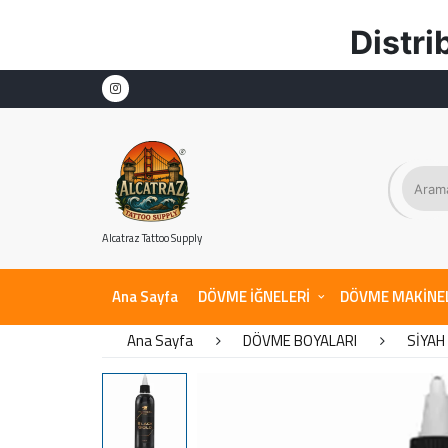
Distribütör Garant
Alcatraz Tattoo Supply
Ana Sayfa
DÖVME İĞNELERİ
DÖVME MAKİNE
Ana Sayfa
DÖVME BOYALARI
SİYAH