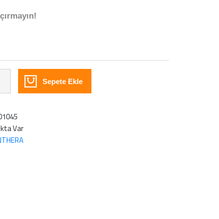
çırmayın!
Sepete Ekle
01045
kta Var
NTHERA