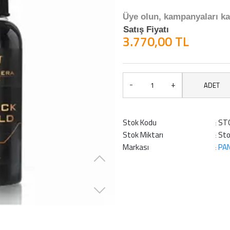
Üye olun, kampanyaları ka
Satış Fiyatı
3.770,00 TL
-
+
ADET
Stok Kodu
ST
:
Stok Miktarı
Sto
:
Markası
PA
: