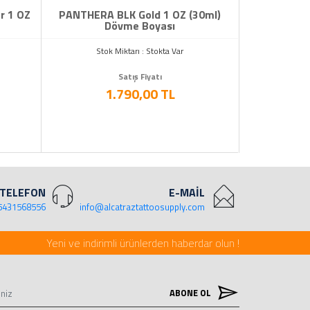
r 1 OZ
PANTHERA BLK Gold 1 OZ (30ml)
Dövme Boyası
Stok Miktarı : Stokta Var
Satış Fiyatı
1.790,00 TL
TELEFON
E-MAİL
5431568556
info@alcatraztattoosupply.com
Yeni ve indirimli ürünlerden haberdar olun !
ABONE OL