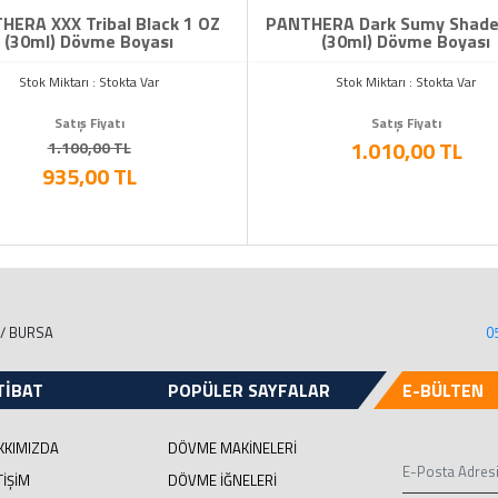
HERA XXX Tribal Black 1 OZ
PANTHERA Dark Sumy Shade
(30ml) Dövme Boyası
(30ml) Dövme Boyası
Stok Miktarı : Stokta Var
Stok Miktarı : Stokta Var
Satış Fiyatı
Satış Fiyatı
1.010,00 TL
1.100,00 TL
935,00 TL
 / BURSA
0
TİBAT
POPÜLER SAYFALAR
E-BÜLTEN
KKIMIZDA
DÖVME MAKİNELERİ
TIŞIM
DÖVME İĞNELERİ