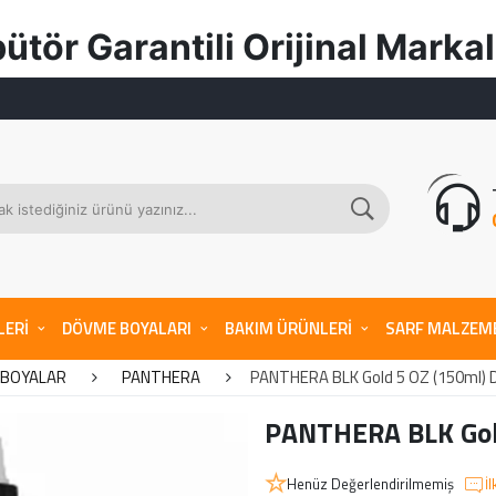
ili Orijinal Markal
LERİ
DÖVME BOYALARI
BAKIM ÜRÜNLERİ
SARF MALZEM
 BOYALAR
PANTHERA
PANTHERA BLK Gold 5 OZ (150ml) 
PANTHERA BLK Gol
Henüz Değerlendirilmemiş
İ