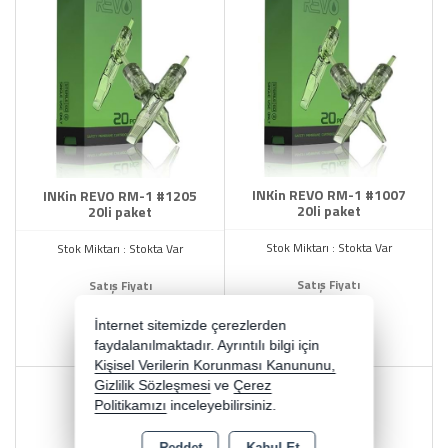
INKin REVO RM-1 #1007
INKin REVO RM-1 #1205
20li paket
20li paket
Stok Miktarı : Stokta Var
Stok Miktarı : Stokta Var
Satış Fiyatı
Satış Fiyatı
890,00 TL
840,00 TL
İnternet sitemizde çerezlerden
faydalanılmaktadır. Ayrıntılı bilgi için
Kişisel Verilerin Korunması Kanununu,
Gizlilik Sözleşmesi
ve
Çerez
Politikamızı
inceleyebilirsiniz.