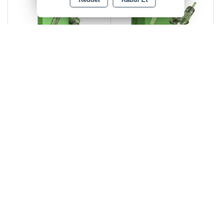
Reddet
Kabul Et
INKin REVO M-1 #1013 20li
INKin REVO RM-1 #1207
paket
10lu paket
Stok Miktarı : Stokta Var
Stok Miktarı : Stokta Var
Satış Fiyatı
Satış Fiyatı
1.040,00 TL
520,00 TL