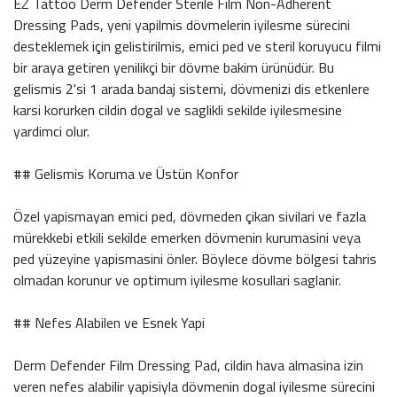
EZ Tattoo Derm Defender Sterile Film Non-Adherent
Dressing Pads, yeni yapilmis dövmelerin iyilesme sürecini
desteklemek için gelistirilmis, emici ped ve steril koruyucu filmi
bir araya getiren yenilikçi bir dövme bakim ürünüdür. Bu
gelismis 2'si 1 arada bandaj sistemi, dövmenizi dis etkenlere
karsi korurken cildin dogal ve saglikli sekilde iyilesmesine
yardimci olur.
## Gelismis Koruma ve Üstün Konfor
Özel yapismayan emici ped, dövmeden çikan sivilari ve fazla
mürekkebi etkili sekilde emerken dövmenin kurumasini veya
ped yüzeyine yapismasini önler. Böylece dövme bölgesi tahris
olmadan korunur ve optimum iyilesme kosullari saglanir.
## Nefes Alabilen ve Esnek Yapi
Derm Defender Film Dressing Pad, cildin hava almasina izin
veren nefes alabilir yapisiyla dövmenin dogal iyilesme sürecini