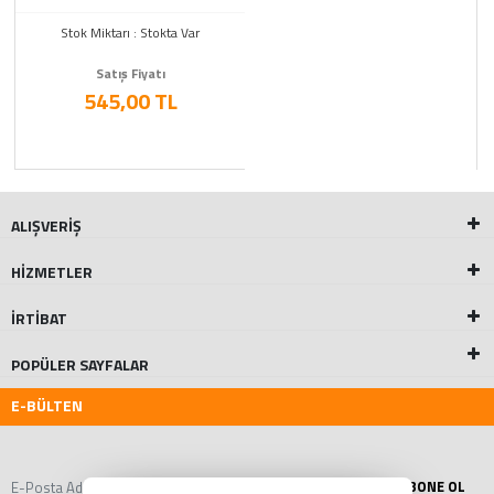
Dressing Pads - Dövme
Sonrasi Koruyucu Bant Film
Stok Miktarı : Stokta Var
- 15 cm x 20 cm - 20 Adet
Satış Fiyatı
545,00 TL
ALIŞVERİŞ
HİZMETLER
İRTİBAT
POPÜLER SAYFALAR
E-BÜLTEN
ABONE OL