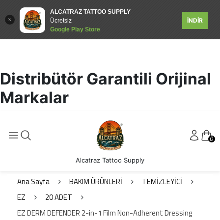
ALCATRAZ TATTOO SUPPLY
İNDİR
Ücretsiz
Google Play Store
Distribütör Garantili Orijinal
Markalar
0
Alcatraz Tattoo Supply
Ana Sayfa
BAKIM ÜRÜNLERİ
TEMİZLEYİCİ
EZ
20 ADET
EZ DERM DEFENDER 2-in-1 Film Non-Adherent Dressing