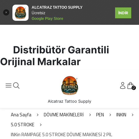
ALCATRAZ TATTOO SUPPLY
İNDİR
Ücretsiz
Google Play Store
Distribütör Garantili
Orijinal Markalar
0
Alcatraz Tattoo Supply
Ana Sayfa
DÖVME MAKİNELERİ
PEN
INKIN
5.0 STROKE
INKin RAMPAGE 5.0 STROKE DÖVME MAKİNESİ 2 PİL