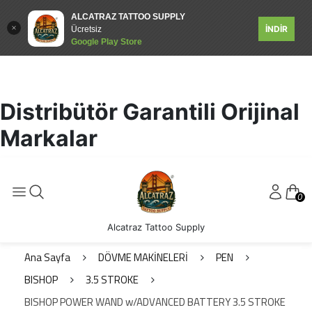
ALCATRAZ TATTOO SUPPLY
İNDİR
Ücretsiz
Google Play Store
Distribütör Garantili Orijinal
Markalar
0
Alcatraz Tattoo Supply
Ana Sayfa
DÖVME MAKİNELERİ
PEN
BISHOP
3.5 STROKE
BISHOP POWER WAND w/ADVANCED BATTERY 3.5 STROKE