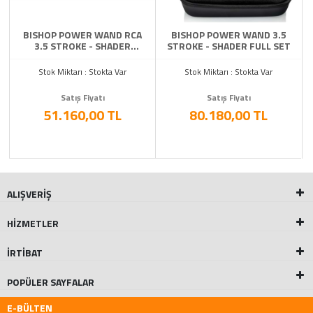
BISHOP POWER WAND RCA
BISHOP POWER WAND 3.5
3.5 STROKE - SHADER
STROKE - SHADER FULL SET
MACHINE BISHOP PİL ILE
UYUMLUDUR
Stok Miktarı : Stokta Var
Stok Miktarı : Stokta Var
Satış Fiyatı
Satış Fiyatı
51.160,00 TL
80.180,00 TL
ALIŞVERİŞ
HİZMETLER
İRTİBAT
POPÜLER SAYFALAR
E-BÜLTEN