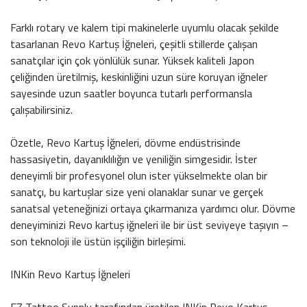
Farklı rotary ve kalem tipi makinelerle uyumlu olacak şekilde
tasarlanan Revo Kartuş İğneleri, çeşitli stillerde çalışan
sanatçılar için çok yönlülük sunar. Yüksek kaliteli Japon
çeliğinden üretilmiş, keskinliğini uzun süre koruyan iğneler
sayesinde uzun saatler boyunca tutarlı performansla
çalışabilirsiniz.
Özetle, Revo Kartuş İğneleri, dövme endüstrisinde
hassasiyetin, dayanıklılığın ve yeniliğin simgesidir. İster
deneyimli bir profesyonel olun ister yükselmekte olan bir
sanatçı, bu kartuşlar size yeni olanaklar sunar ve gerçek
sanatsal yeteneğinizi ortaya çıkarmanıza yardımcı olur. Dövme
deneyiminizi Revo kartuş iğneleri ile bir üst seviyeye taşıyın –
son teknoloji ile üstün işçiliğin birleşimi.
INKin Revo Kartuş İğneleri
EZ Tattoo Supply tarafından üretilen INKin Revo Kartuş