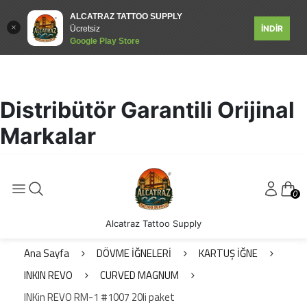
ALCATRAZ TATTOO SUPPLY
İNDİR
Ücretsiz
Google Play Store
Distribütör Garantili Orijinal
Markalar
0
Alcatraz Tattoo Supply
Ana Sayfa
DÖVME İĞNELERİ
KARTUŞ İĞNE
INKIN REVO
CURVED MAGNUM
INKin REVO RM-1 #1007 20li paket