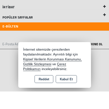
İRTİBAT
POPÜLER SAYFALAR
E-BÜLTEN
ABONE OL
İnternet sitemizde çerezlerden
faydalanılmaktadır. Ayrıntılı bilgi için
Kişisel Verilerin Korunması Kanununu,
Gizlilik Sözleşmesi
ve
Çerez
Politikamızı
inceleyebilirsiniz.
Reddet
Kabul Et
Copyright 2026 dovmemalzemeci.com - Tüm hakları saklıdır.
Kredi kartı bilgileriniz 256bit SSL sertifikası ile korunmaktadır.