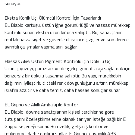
sunuyor.
Ekstra Konik Uç, Ölümcül Kontrol İçin Tasarlandı
EL Diablo kartuşu, üstün iğne görünürlüğü ve hassas mürekkep
kontrolü sunan ekstra uzun bir uca sahiptir. Bu, sanatçıların
mutlak hassasiyet ve güvenle ultra ince çizgiler ve son derece
ayrıntılı çalışmalar yapmalarını sağlar.
Hassas Akış: Üstün Pigment Kontrolü için Dokulu Uç
Ucun iç yüzeyi, pürüzsüz ve dengeli pigment akışı sağlamak için
benzersiz bir dokulu tasarıma sahiptir. Bu yapı, mürekkebin
dağılımını iyileştirir, ciltteki renk doygunluğunu artırır, mürekkep
israfını azaltır ve daha temiz, daha hassas sonuçlar sunar.
EL Grippo ve Akıllı Ambalaj ile Konfor
EL Diablo, dövme sanatçılarının kişisel tercihlerine göre
tutuşlarını özelleştirmelerine olanak tanıyan isteğe bağlı bir El
Grippo seçeneği sunar. Bu özellik, gelişmiş konfor ve
mükemmel darbe emilimi sağlar. El Grippo, dayanıklı ABS