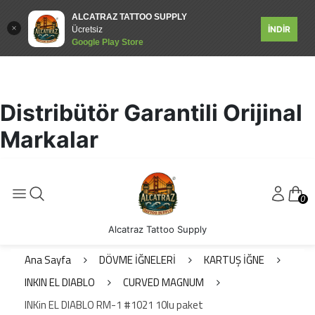
ALCATRAZ TATTOO SUPPLY
İNDİR
Ücretsiz
Google Play Store
Distribütör Garantili Orijinal
Markalar
0
Alcatraz Tattoo Supply
Ana Sayfa
DÖVME İĞNELERİ
KARTUŞ İĞNE
INKIN EL DIABLO
CURVED MAGNUM
INKin EL DIABLO RM-1 #1021 10lu paket