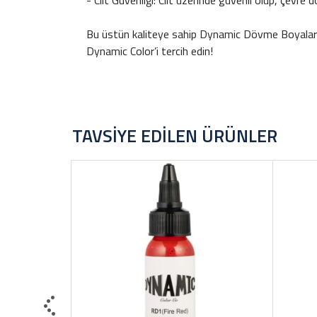
- Cilt Güvenliği: Cilt üzerinde güvenli olup, çevre d
Bu üstün kaliteye sahip Dynamic Dövme Boyalarını
Dynamic Color’i tercih edin!
TAVSIYE EDILEN ÜRÜNLER