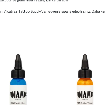
ostudur ve genel insan sağlığı için tercih edilir.
 Alcatraz Tattoo Supply'dan güvenle sipariş edebilirsiniz. Daha ke