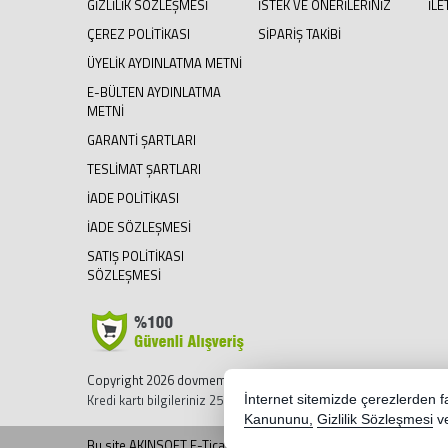
GIZLILIK SÖZLEŞMESI
İSTEK VE ÖNERILERINIZ
İLE
ÇEREZ POLITIKASI
SIPARIŞ TAKIBI
ÜYELIK AYDINLATMA METNI
E-BÜLTEN AYDINLATMA
METNI
GARANTI ŞARTLARI
TESLIMAT ŞARTLARI
İADE POLITIKASI
İADE SÖZLEŞMESI
SATIŞ POLITIKASI
SÖZLEŞMESI
Copyright 2026 dovmemalzemeci.com - Tüm hakları saklıdır.
Kredi kartı bilgileriniz 256bit SSL sertifikası ile korunmaktadır.
İnternet sitemizde çerezlerden fay
Kanununu,
Gizlilik Sözleşmesi
v
Bu site AKINSOFT E-Ticaret ile hazırlanmıştır.