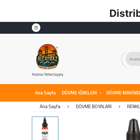
Distribütör Garant
Alcatraz Tattoo Supply
Ana Sayfa
DÖVME İĞNELERİ
DÖVME MAKİNE
Ana Sayfa
DÖVME BOYALARI
RENKL