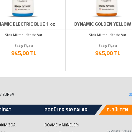
AMIC ELECTRIC BLUE 1 oz
DYNAMIC GOLDEN YELLOW 
Stok Miktarı : Stokta Var
Stok Miktarı : Stokta Var
Satış Fiyatı
Satış Fiyatı
945,00 TL
945,00 TL
 / BURSA
0
TİBAT
POPÜLER SAYFALAR
E-BÜLTEN
KKIMIZDA
DÖVME MAKİNELERİ