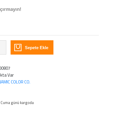
çırmayın!
Sepete Ekle
00807
kta Var
AMIC COLOR CO.
s Cuma günü kargoda