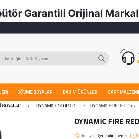
ili Orijinal Markal
LERİ
DÖVME BOYALARI
BAKIM ÜRÜNLERİ
SARF MALZEM
İ BOYALAR
DYNAMIC COLOR CO.
DYNAMIC FIRE RED 1 oz
DYNAMIC FIRE RED
Henüz Değerlendirilmemiş
İ