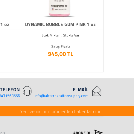
1 oz
DYNAMIC BUBBLE GUM PINK 1 oz
Stok Miktarı : Stokta Var
Satış Fiyatı
945,00 TL
TELEFON
E-MAİL
5431568556
info@alcatraztattoosupply.com
Yeni ve indirimli ürünlerden haberdar olun !
ABONE OL