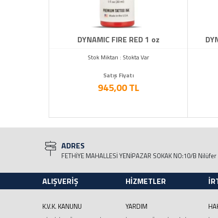
RED 1 oz
DYNAMIC FIRE RED 1 oz
DYN
a Var
Stok Miktarı : Stokta Var
Satış Fiyatı
L
945,00 TL
ADRES
FETHİYE MAHALLESİ YENİPAZAR SOKAK NO:10/B Nilüfer
ALIŞVERİŞ
HİZMETLER
İR
K.V.K. KANUNU
YARDIM
HA