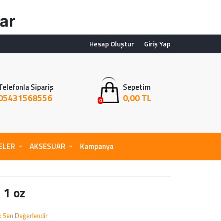
ar
Hesap Oluştur
Giriş Yap
Telefonla Sipariş
Sepetim
05431568556
0,00 TL
0
ELER
AKSESUAR
Kampanya
 1 oz
lk Sen Değerlendir